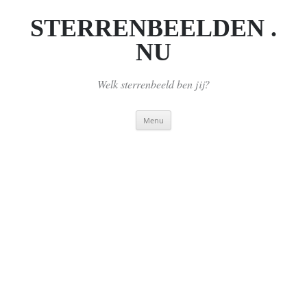
Ga
naar
STERRENBEELDEN .
de
inhoud
NU
Welk sterrenbeeld ben jij?
Menu