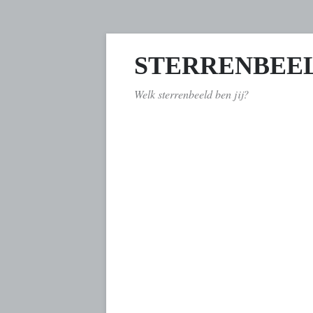
Ga
naar
de
STERRENBEEL
inhoud
Welk sterrenbeeld ben jij?