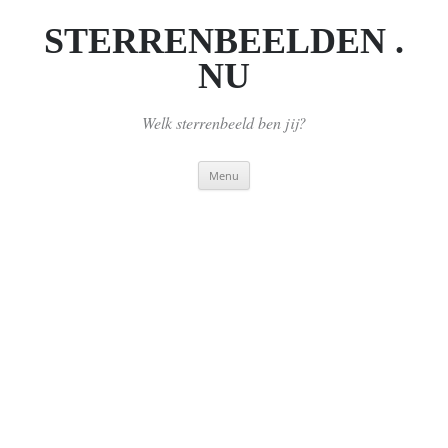
Ga
naar
STERRENBEELDEN .
de
inhoud
NU
Welk sterrenbeeld ben jij?
Menu